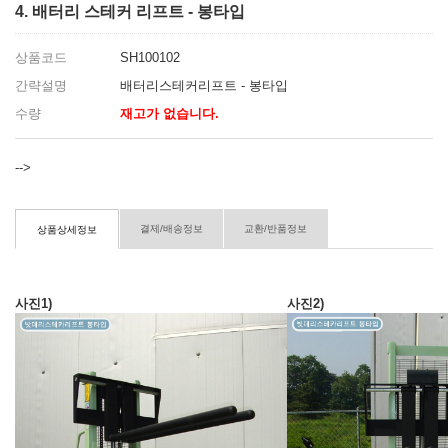
4. 배터리 스테커 리프트 - 봉타입
상품코드
SH100102
간략설명
배터리스테커리프트 - 봉타입
수량
재고가 없습니다.
-->
결제/배송정보
교환/반품정보
상품상세정보
사진1)
사진2)