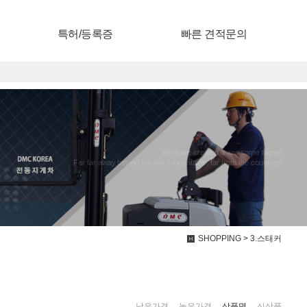
특허/등록증
빠른 견적문의
We have created a awesome theme
Far far away,behind the word mountains, far from the countries
SHOPPING > 3.스태커
낮은가격
|
높은가격
|
상품명
|
신상품