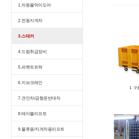
1.자동물막이도어
2.전동지게차
3.스태커
4.드럼취급장비
5.파렛트트럭
6.지브크레인
1. 
7.견인차/금형운반대차
8.테이블리프트
9.물류용/지게차용리프트