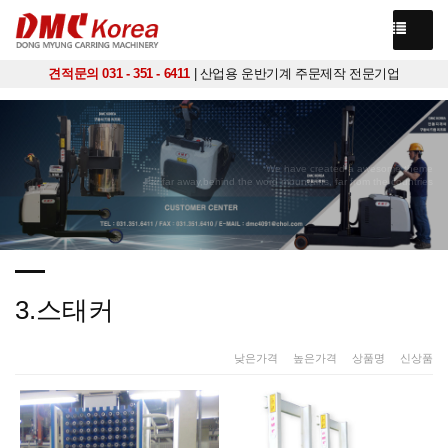
견적문의 031 - 351 - 6411
| 산업용 운반기계 주문제작 전문기업
We have created a awesome theme
Far far away,behind the word mountains, far from the countries
3.스태커
낮은가격
|
높은가격
|
상품명
|
신상품