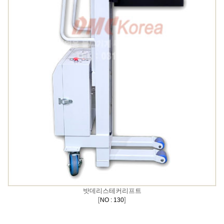
밧데리스테커리프트
[
]
NO : 130