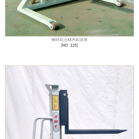
배터리스태커리프트
[
]
NO : 125