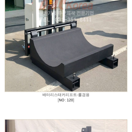
배터리스태커리프트-롤겸용
[
]
NO : 120