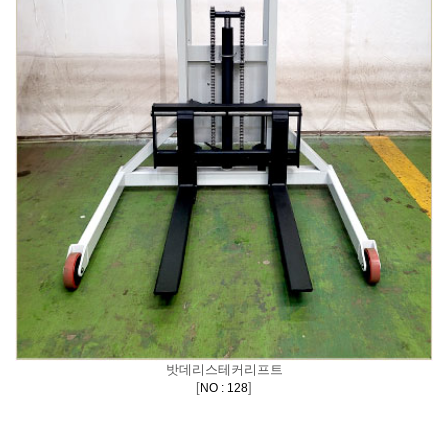
밧데리스테커리프트
[
]
NO : 128