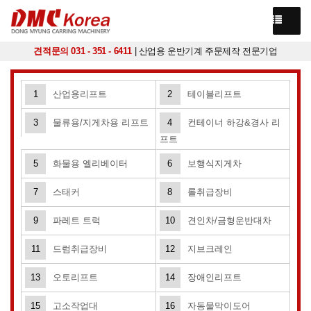
견적문의 031 - 351 - 6411
| 산업용 운반기계 주문제작 전문기업
1
산업용리프트
2
테이블리프트
3
물류용/지게차용 리프트
4
컨테이너 하강&경사 리
프트
5
화물용 엘리베이터
6
보행식지게차
7
스태커
8
롤취급장비
9
파레트 트럭
10
견인차/금형운반대차
11
드럼취급장비
12
지브크레인
13
오토리프트
14
장애인리프트
15
고소작업대
16
자동물막이도어