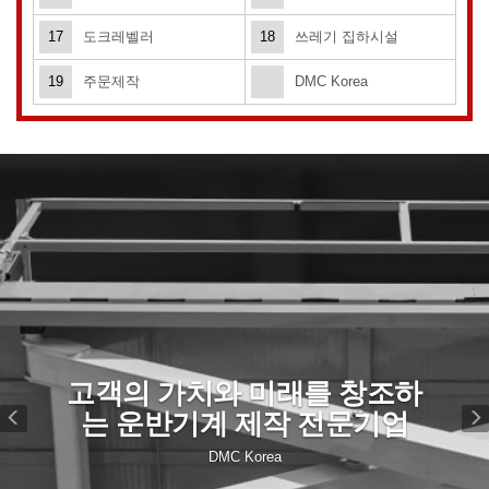
17
도크레벨러
18
쓰레기 집하시설
19
주문제작
DMC Korea
Previous
N