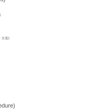
위
 포함)
dure)