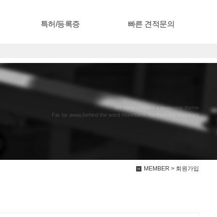
특허/등록증
빠른 견적문의
We have created a awesome theme
Far far away,behind the word mountains, far from the countries
MEMBER > 회원가입