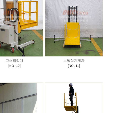
고소작업대
보행식지게차
[
]
[
]
NO : 12
NO : 11