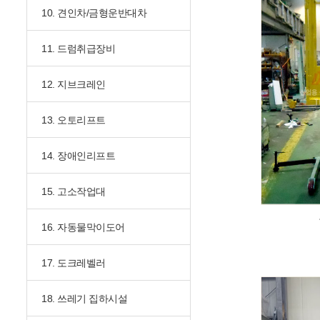
10. 견인차/금형운반대차
11. 드럼취급장비
12. 지브크레인
13. 오토리프트
14. 장애인리프트
15. 고소작업대
16. 자동물막이도어
17. 도크레벨러
18. 쓰레기 집하시설