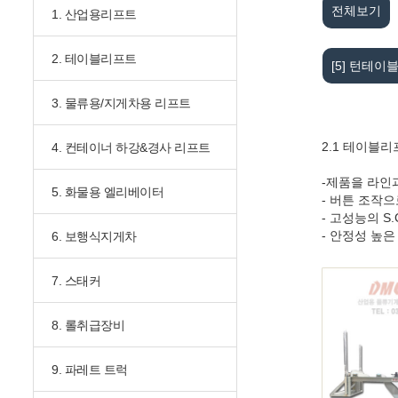
전체보기
1. 산업용리프트
2. 테이블리프트
[5] 턴테
3. 물류용/지게차용 리프트
2.1 테이블
4. 컨테이너 하강&경사 리프트
-제품을 라인
5. 화물용 엘리베이터
- 버튼 조작으
- 고성능의 
- 안정성 높은 
6. 보행식지게차
7. 스태커
8. 롤취급장비
9. 파레트 트럭