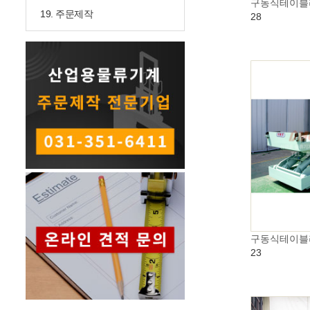
구동식테이블
19. 주문제작
28
구동식테이블
23