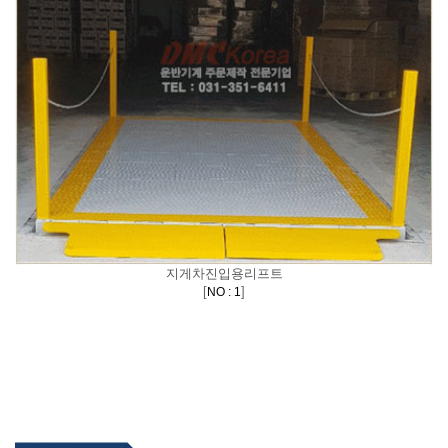
지게차진입용리프트
[
]
NO : 1