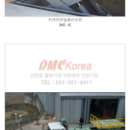
지게차진입용리프트
[
]
NO : 4