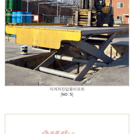
지게차진입용리프트
[
]
NO : 5