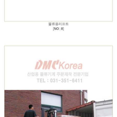
물류용리프트
[
]
NO : 8