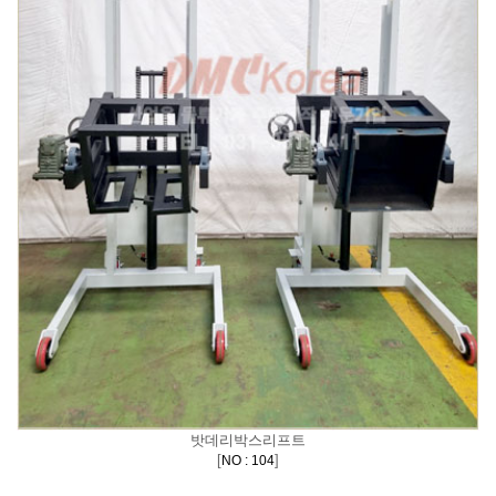
밧데리박스리프트
[
]
NO : 104