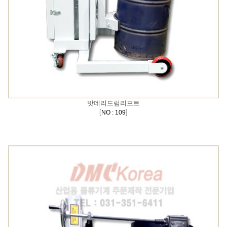
밧데리드럼리프트
[
]
NO : 109