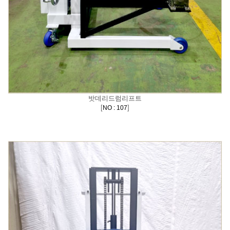
밧데리드럼리프트
[
]
NO : 107